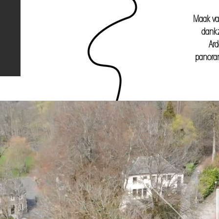
Maak va
dankz
Ard
panoram