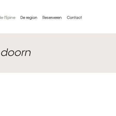
e l'Epine
De region
Reserveren
Contact
 doorn