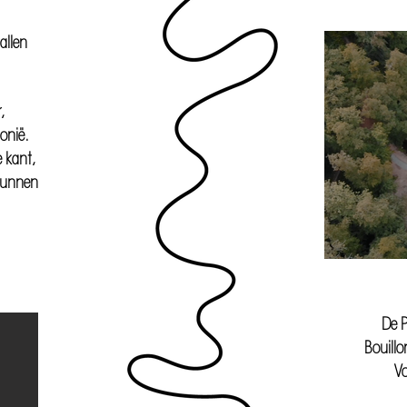
allen
,
onië.
 kant,
 kunnen
De P
Bouillo
Vo